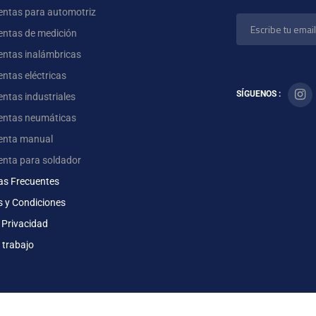
entas para automotriz
entas de medición
entas inalámbricas
ntas eléctricas
SÍGUENOS :
ntas industriales
entas neumáticas
enta manual
enta para soldador
as Frecuentes
s y Condiciones
 Privacidad
 trabajo