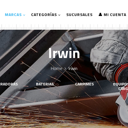
MARCAS
CATEGORÍAS
SUCURSALES
👤 MI CUENTA
Irwin
Home
Irwin
IRADORAS
BATERIAS
CARPIMES
EQUIPO
CARG