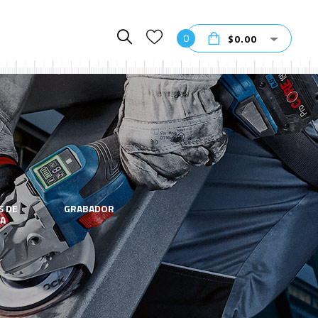
0
$
0.00
S DE
GRABADOR
HERRAMIENTA
A
ELECTRICAS
GRAN FIN