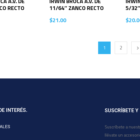
CA A.V. DE
IRWIN BROCA A.V. DE
IRWIN
NCO RECTO
11/64″ ZANCO RECTO
5/32
$
21.00
$
20.0
1
2
DE INTERÉS.
SUSCRÍBETE Y
Suscríbete a nuest
ALES
llévate un accesor