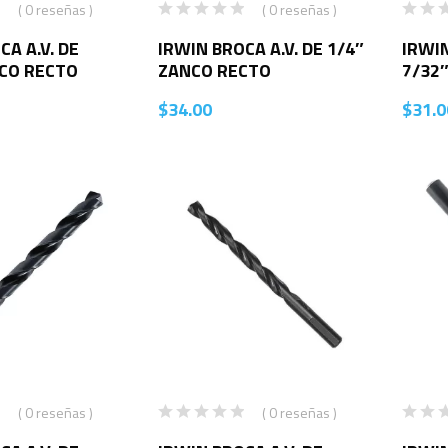
( 0 reseñas )
( 0 reseñas )
CA A.V. DE
IRWIN BROCA A.V. DE 1/4″
IRWIN
NCO RECTO
ZANCO RECTO
7/32
$
34.00
$
31.0
( 0 reseñas )
( 0 reseñas )