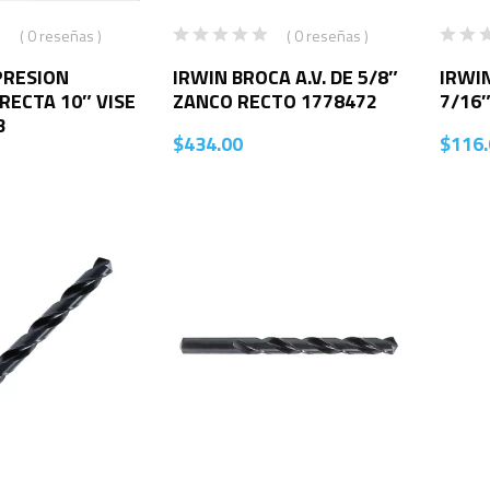
( 0 reseñas )
( 0 reseñas )
PRESION
IRWIN BROCA A.V. DE 5/8″
IRWIN
ECTA 10″ VISE
ZANCO RECTO 1778472
7/16
3
$
434.00
$
116.