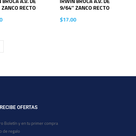
 BROCA A.V. DE
IRWIN BROCA A.V. DE
″ ZANCO RECTO
9/64″ ZANCO RECTO
0
$
17.00
 RECIBE OFERTAS
ro Boletín y en tu primer compra
io de regalo