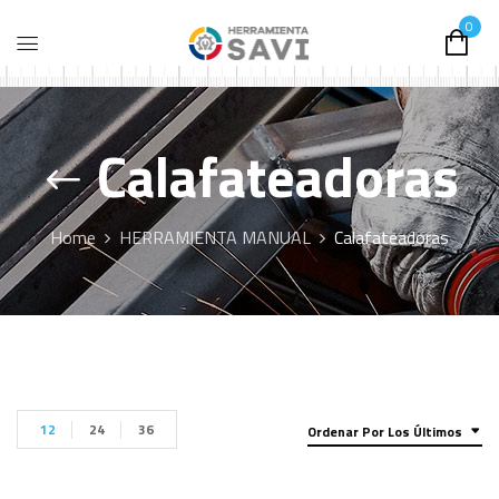
0
Calafateadoras
Home
HERRAMIENTA MANUAL
Calafateadoras
12
24
36
Ordenar Por Los Últimos