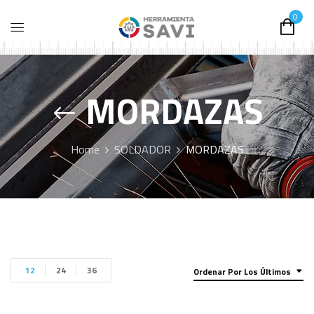
0
MORDAZAS
Home
SOLDADOR
MORDAZAS
12
24
36
Ordenar Por Los Últimos