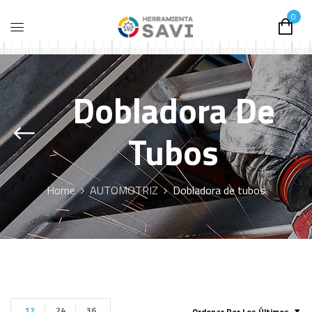
0
Dobladora De
Tubos
Home
AUTOMOTRIZ
Dobladora de tubos
12
24
36
Ordenar Por Los Últimos