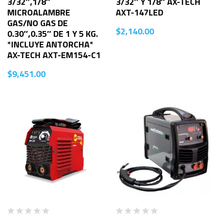
3/32″,1/8″
3/32″ Y 1/8″ AX-TECH
MICROALAMBRE
AXT-147LED
GAS/NO GAS DE
$
2,140.00
0.30″,0.35″ DE 1 Y 5 KG.
*INCLUYE ANTORCHA*
AX-TECH AXT-EM154-C1
$
9,451.00