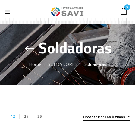
0
Soldadoras
Home
SOLDADORES
Soldadoras
12
24
36
Ordenar Por Los Últimos