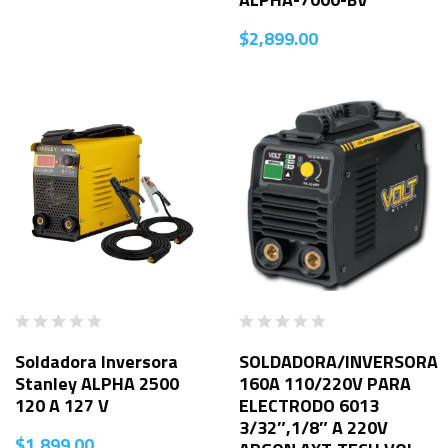
$
2,899.00
Soldadora Inversora
SOLDADORA/INVERSORA
Stanley ALPHA 2500
160A 110/220V PARA
120 A 127 V
ELECTRODO 6013
3/32″,1/8″ A 220V
$
1,899.00