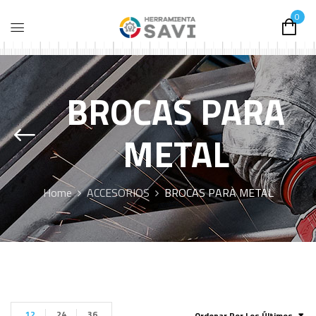
0
BROCAS PARA
METAL
Home
ACCESORIOS
BROCAS PARA METAL
12
24
36
Ordenar Por Los Últimos