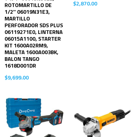
$
2,870.00
ROTOMARTILLO DE
1/2″ 06019N31E3,
MARTILLO
PERFORADOR SDS PLUS
06119271E0, LINTERNA
06015A1100, STARTER
KIT 1600A02RM9,
MALETA 1600A003BK,
BALON TANGO
1618D001DR
$
9,699.00