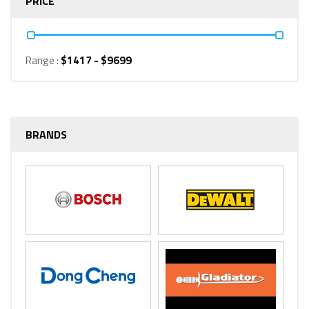
PRICE
Range :
$
1417
- $
9699
BRANDS