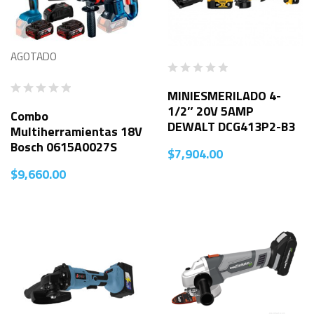
AGOTADO
MINIESMERILADO 4-
1/2″ 20V 5AMP
Combo
DEWALT DCG413P2-B3
Multiherramientas 18V
Bosch 0615A0027S
$
7,904.00
$
9,660.00