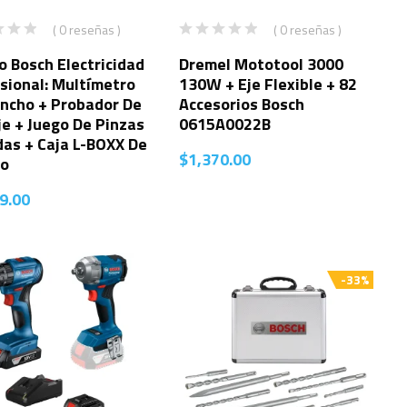
( 0 reseñas )
( 0 reseñas )
 Bosch Electricidad
Dremel Mototool 3000
sional: Multímetro
130W + Eje Flexible + 82
ncho + Probador De
Accesorios Bosch
je + Juego De Pinzas
0615A0022B
das + Caja L-BOXX De
$
1,370.00
lo
9.00
-33%