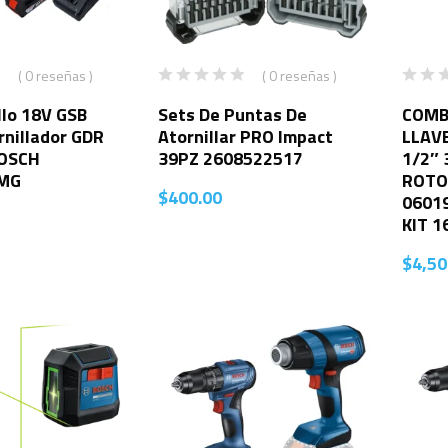
( 0 reseñas )
( 0 reseñas )
llo 18V GSB
Sets De Puntas De
COMB
rnillador GDR
Atornillar PRO Impact
LLAV
BOSCH
39PZ 2608522517
1/2″
MG
ROTO
$
400.00
0601
KIT 
$
4,50