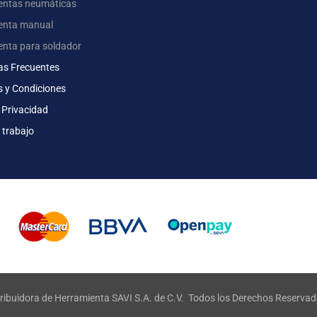
entas neumáticas
enta manual
enta para soldador
as Frecuentes
s y Condiciones
 Privacidad
 trabajo
ribuidora de Herramienta SAVI S.A. de C.V. Todos los Derechos Reserva