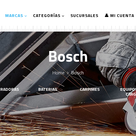
MARCAS
CATEGORÍAS
SUCURSALES
👤 MI CUENTA
Bosch
Home
Bosch
IRADORAS
BATERIAS
CARPIMES
EQUIPO
CARG