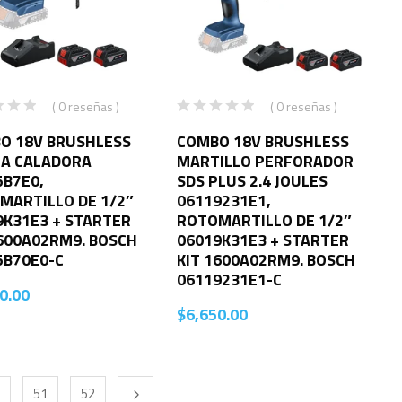
( 0 reseñas )
( 0 reseñas )
O 18V BRUSHLESS
COMBO 18V BRUSHLESS
RA CALADORA
MARTILLO PERFORADOR
5B7E0,
SDS PLUS 2.4 JOULES
MARTILLO DE 1/2″
06119231E1,
9K31E3 + STARTER
ROTOMARTILLO DE 1/2″
1600A02RM9. BOSCH
06019K31E3 + STARTER
5B70E0-C
KIT 1600A02RM9. BOSCH
06119231E1-C
0.00
$
6,650.00
51
52