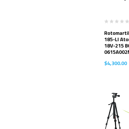
Rotomarti
185-LI Ato
18V-215 
0615A002
$
4,300.00