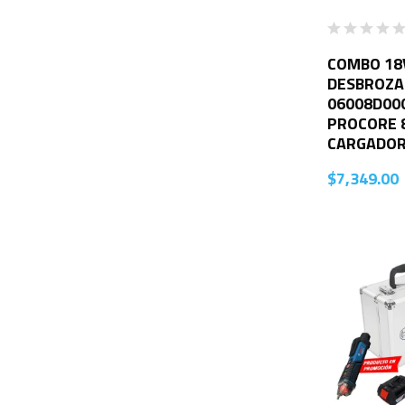
COMBO 18
DESBROZ
06008D000
PROCORE 8
CARGADO
$
7,349.00