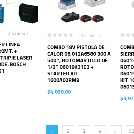
( 0 reseñas )
( 0 reseñas )
ER LINEA
COMBO 18V PISTOLA DE
COMB
0MT. +
CALOR 06,012A6580 300 A
SIER
 TRIPIE LASER
500°, ROTOMARTILLO DE
0601
RDE. BOSCH
1/2″ 06019K31E3 +
ROTO
G1
STARTER KIT
0601
1600A02RM9
KIT 
0601
$
4,050.00
$
3,97
1
2
3
4
…
50