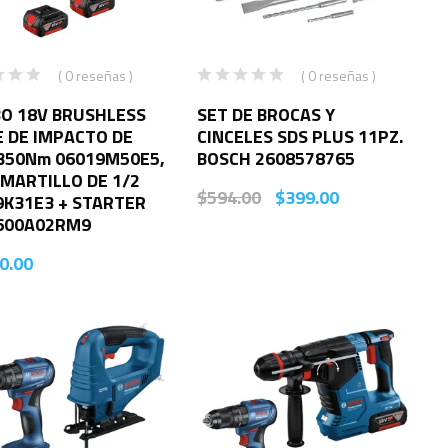
( 0 reseñas )
( 0 reseñas )
O 18V BRUSHLESS
SET DE BROCAS Y
E DE IMPACTO DE
CINCELES SDS PLUS 11PZ.
 350Nm 06019M50E5,
BOSCH 2608578765
MARTILLO DE 1/2
$
594.00
$
399.00
9K31E3 + STARTER
1600A02RM9
0.00