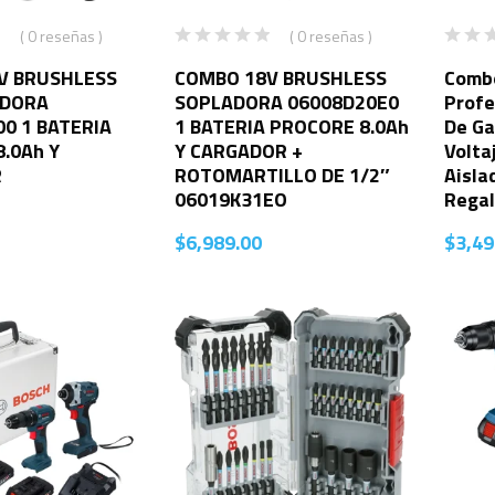
( 0 reseñas )
( 0 reseñas )
V BRUSHLESS
COMBO 18V BRUSHLESS
Combo
ADORA
SOPLADORA 06008D20E0
Profe
0 1 BATERIA
1 BATERIA PROCORE 8.0Ah
De Ga
.0Ah Y
Y CARGADOR +
Volta
R
ROTOMARTILLO DE 1/2″
Aisla
06019K31EO
Rega
$
6,989.00
$
3,49