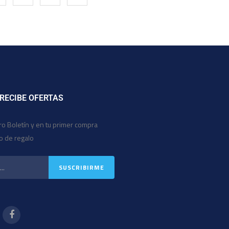
 RECIBE OFERTAS
ro Boletín y en tu primer compra
io de regalo