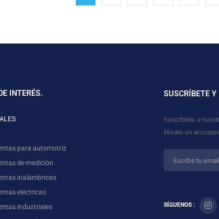
DE INTERÉS.
SUSCRÍBETE Y
Suscríbete a nuest
ALES
llévate un accesor
entas para automotriz
entas de medición
entas inalámbricas
ntas eléctricas
SÍGUENOS :
ntas industriales