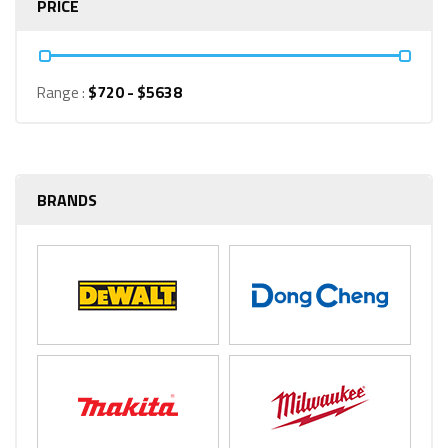
PRICE
Range :
$
720
- $
5638
BRANDS