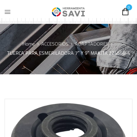
0
Home
ACCESORIOS
ADAPTADORES
TUERCA PARA ESMERILADORA 7″ Y 9″ MAKITA 224568-4