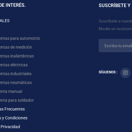
DE INTERÉS.
SUSCRÍBETE Y
Suscríbete a nuest
ALES
llévate un accesor
entas para automotriz
entas de medición
entas inalámbricas
ntas eléctricas
SÍGUENOS :
ntas industriales
entas neumáticas
enta manual
enta para soldador
as Frecuentes
s y Condiciones
 Privacidad