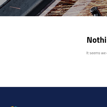
Nothi
It seems we c