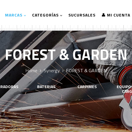
MARCAS
CATEGORÍAS
SUCURSALES
👤 MI CUENTA
FOREST & GARDEN
Home
Synergy
FOREST & GARDEN
IRADORAS
BATERIAS
CARPIMES
EQUIPO
CARG