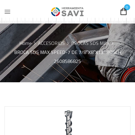
0
Home
ACCESORIOS
BROCAS SDS MAX
BROCA SDS MAX SPEED-7 DE 7/8″X8″X13″ BOSCH
2608586825