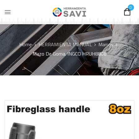
0
Home
HERRAMIENTA MANUAL
Marros
Mazo De Goma. INGCO HRUH8808