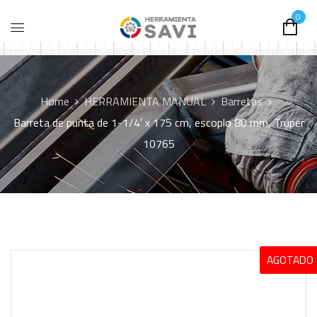
0
Home
HERRAMIENTA MANUAL
Barretas
Barreta de punta de 1-1/4′ x 175 cm, escoplo 80 mm, Truper
10765
AGOTADO