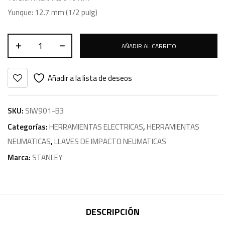
Yunque: 12.7 mm (1/2 pulg)
AÑADIR AL CARRITO
Añadir a la lista de deseos
SKU:
SIW901-B3
Categorías:
HERRAMIENTAS ELECTRICAS
,
HERRAMIENTAS
NEUMATICAS
,
LLAVES DE IMPACTO NEUMATICAS
Marca:
STANLEY
DESCRIPCIÓN