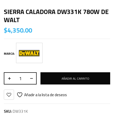
SIERRA CALADORA DW331K 780W DE
WALT
$
4,350.00
MARCA:
AÑADIR AL CARRITO
Añadir a la lista de deseos
SKU:
DW331K