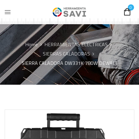
0
Home
HERRAMIENTAS ELECTRICAS
SIERRAS CALADORAS
SIERRA CALADORA DW331K 780W DEWALT