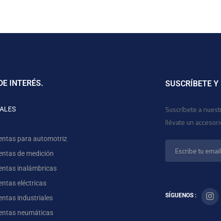
DE INTERÉS.
SUSCRÍBETE Y
Suscríbete a nuest
ALES
llévate un accesor
entas para automotriz
entas de medición
entas inalámbricas
ntas eléctricas
SÍGUENOS :
ntas industriales
entas neumáticas