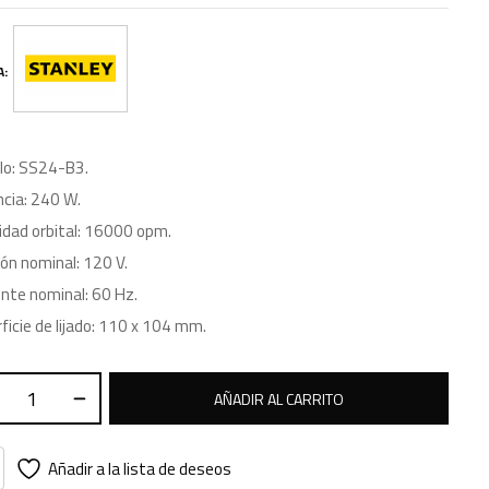
A:
lo: SS24-B3.
cia: 240 W.
idad orbital: 16000 opm.
ón nominal: 120 V.
ente nominal: 60 Hz.
ficie de lijado: 110 x 104 mm.
AÑADIR AL CARRITO
Añadir a la lista de deseos