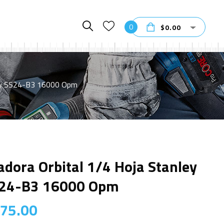
0
$
0.00
nley SS24-B3 16000 Opm
jadora Orbital 1/4 Hoja Stanley
24-B3 16000 Opm
75.00