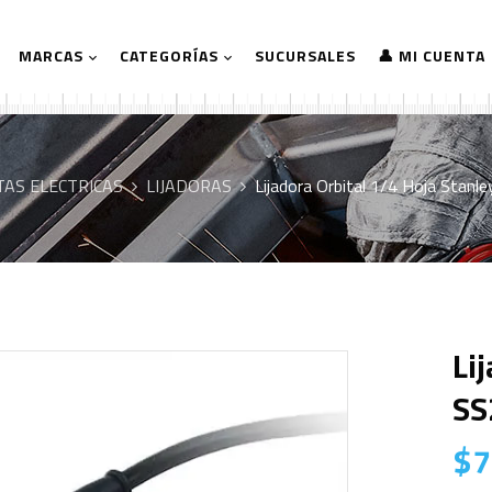
MARCAS
CATEGORÍAS
SUCURSALES
👤 MI CUENTA
AS ELECTRICAS
LIJADORAS
Lijadora Orbital 1/4 Hoja Sta
Li
SS
$
7