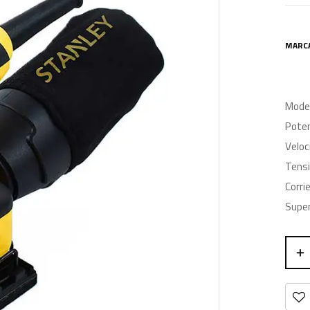
MARC
Mode
Poten
Veloc
Tensi
Corri
Super