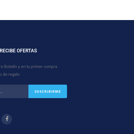
 RECIBE OFERTAS
ro Boletín y en tu primer compra
io de regalo