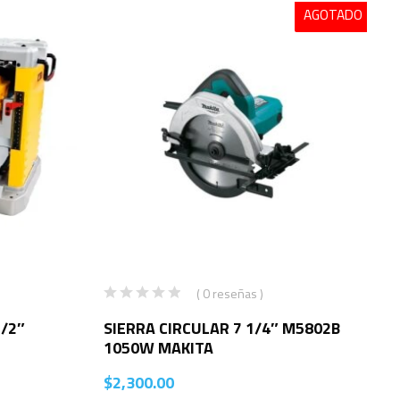
AGOTADO
( 0 reseñas )
/2″
SIERRA CIRCULAR 7 1/4″ M5802B
1050W MAKITA
$
2,300.00