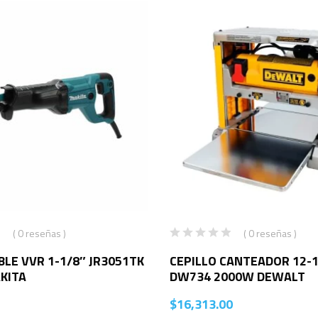
( 0 reseñas )
( 0 reseñas )
BLE VVR 1-1/8″ JR3051TK
CEPILLO CANTEADOR 12-1
KITA
DW734 2000W DEWALT
$
16,313.00