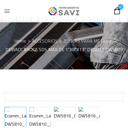
0
Home
ACCESORIOS
BROCAS PARA METAL
DEWACC BROCA SDS MAX DE 1″X8″X13″ DEWALT DW5818