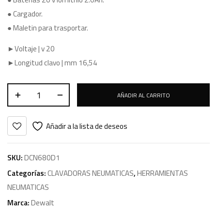
● Cargador.
● Maletin para trasportar.
►Voltaje | v 20
►Longitud clavo | mm 16,54
AÑADIR AL CARRITO
Añadir a la lista de deseos
SKU:
DCN680D1
Categorías:
CLAVADORAS NEUMATICAS
,
HERRAMIENTAS
NEUMATICAS
Marca:
Dewalt