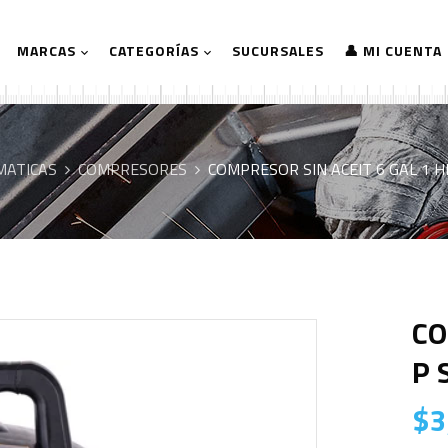
MARCAS
CATEGORÍAS
SUCURSALES
👤 MI CUENTA
MATICAS
COMPRESORES
COMPRESOR SIN ACEIT 6 GAL 1 
CO
P 
$
3