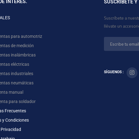
DE INTERÉS.
SUSCRÍBETE Y
Suscríbete a nuest
ALES
llévate un accesor
entas para automotriz
entas de medición
entas inalámbricas
ntas eléctricas
SÍGUENOS :
ntas industriales
entas neumáticas
enta manual
enta para soldador
as Frecuentes
s y Condiciones
 Privacidad
 trabajo