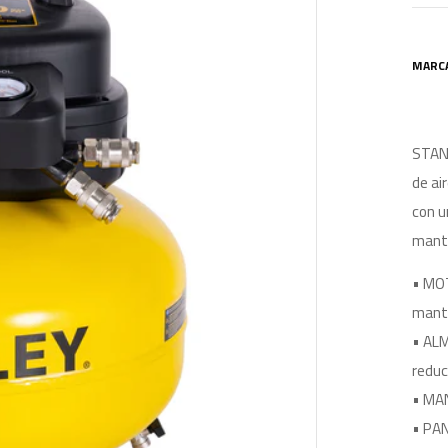
MARC
STANL
de ai
con u
mante
• MOT
mant
• ALM
reduc
• MAN
• PAN