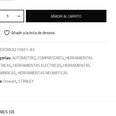
AÑADIR AL CARRITO
Añadir a la lista de deseos
SXCMXA210601-B3
gorías:
AUTOMOTRIZ
,
COMPRESORES
,
HERRAMIENTAS
TRICAS
,
HERRAMIENTAS ELECTRICAS
,
HERRAMIENTAS
AMBRICAS
,
HERRAMIENTAS NEUMATICAS
a:
Dewart
,
STANLEY
ES (0)