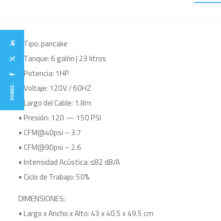
• Tipo: pancake
• Tanque: 6 galón | 23 litros
• Potencia: 1HP
SHARE :
• Voltaje: 120V / 60HZ
• Largo del Cable: 1.8m
• Presión: 120 — 150 PSI
• CFM@40psi – 3.7
• CFM@90psi – 2.6
• Intensidad Acústica: ≤82 dB/A
• Ciclo de Trabajo: 50%
DIMENSIONES:
• Largo x Ancho x Alto: 43 x 40.5 x 49.5 cm