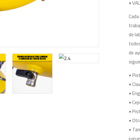
• VAL
Cada 
traba
de la
todos
de ay
sigui
• Pis
• Cla
• En
• Cepi
• Pis
• Otr
• Tam
jugue