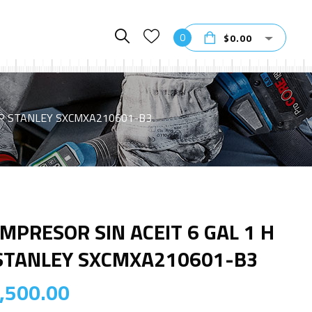
0
$
0.00
HP STANLEY SXCMXA210601-B3
MPRESOR SIN ACEIT 6 GAL 1 H
STANLEY SXCMXA210601-B3
,500.00