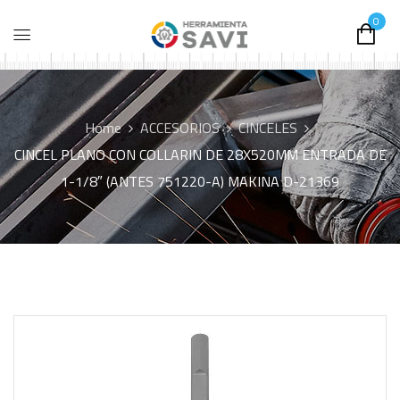
0
Home
ACCESORIOS
CINCELES
CINCEL PLANO CON COLLARIN DE 28X520MM ENTRADA DE
1-1/8″ (ANTES 751220-A) MAKINA D-21369