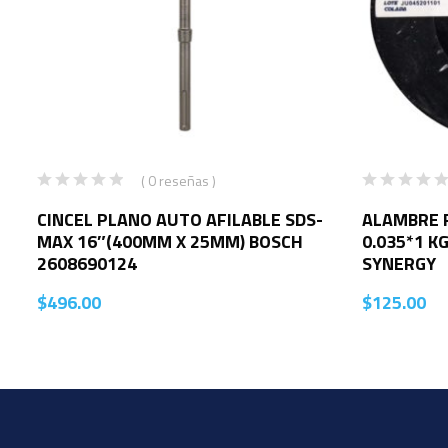
( 0 reseñas )
CINCEL PLANO AUTO AFILABLE SDS-
ALAMBRE 
MAX 16″(400MM X 25MM) BOSCH
0.035*1 K
2608690124
SYNERGY
$
496.00
$
125.00