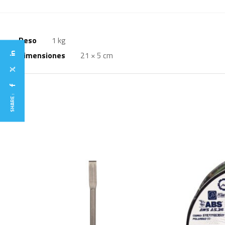
Peso
1 kg
Dimensiones
21 × 5 cm
SHARE :