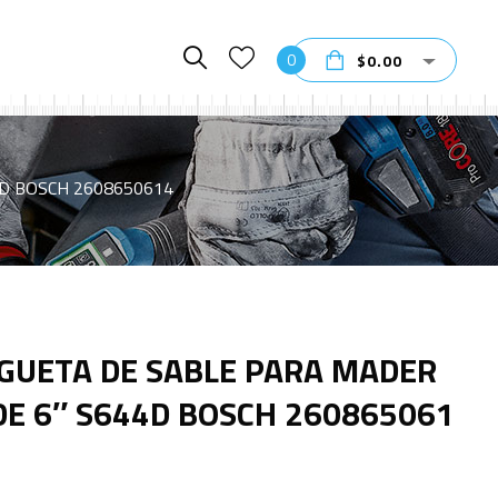
0
$
0.00
4D BOSCH 2608650614
GUETA DE SABLE PARA MADER
DE 6″ S644D BOSCH 260865061