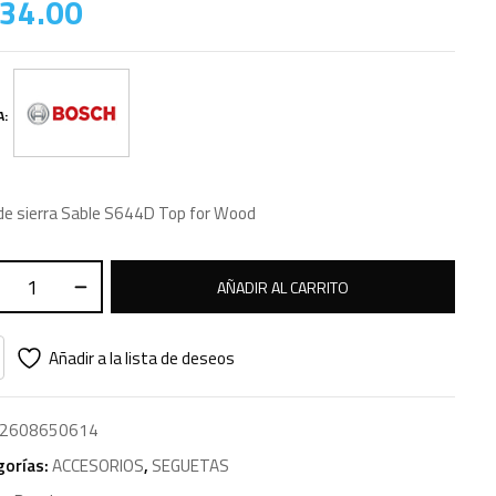
34.00
A:
de sierra Sable S644D Top for Wood
AÑADIR AL CARRITO
Añadir a la lista de deseos
2608650614
gorías:
ACCESORIOS
,
SEGUETAS