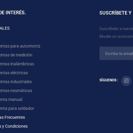
DE INTERÉS.
SUSCRÍBETE Y
Suscríbete a nuest
ALES
llévate un accesor
entas para automotriz
entas de medición
entas inalámbricas
ntas eléctricas
SÍGUENOS :
ntas industriales
entas neumáticas
enta manual
enta para soldador
as Frecuentes
s y Condiciones