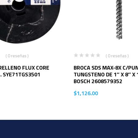
( 0 reseñas )
( 0 reseñas )
RELLENO FLUX CORE
BROCA SDS MAX-8X C/PU
G. SYE71TGS3501
TUNGSTENO DE 1″ X 8″ X 
BOSCH 2608579352
$
1,126.00