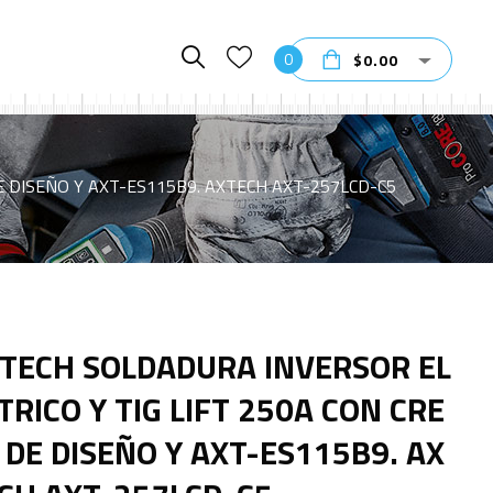
0
$
0.00
E DISEÑO Y AXT-ES115B9. AXTECH AXT-257LCD-C5
TECH SOLDADURA INVERSOR EL
TRICO Y TIG LIFT 250A CON CRE
 DE DISEÑO Y AXT-ES115B9. AX