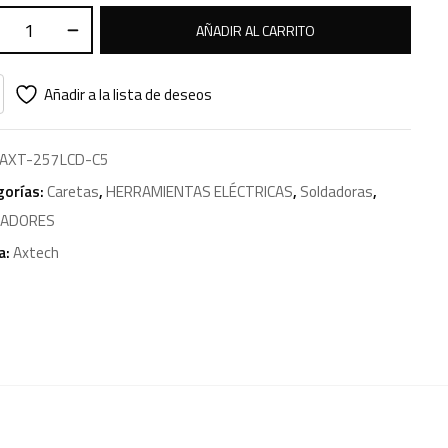
AÑADIR AL CARRITO
Añadir a la lista de deseos
AXT-257LCD-C5
gorías:
Caretas
,
HERRAMIENTAS ELÉCTRICAS
,
Soldadoras
,
DADORES
a:
Axtech