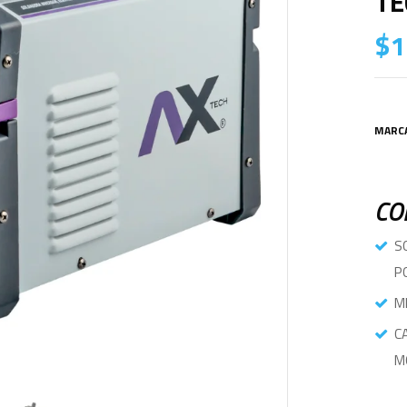
TE
$
1
MARC
CO
S
P
M
C
M