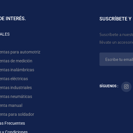
DE INTERÉS.
SUSCRÍBETE Y
Suscríbete a nuest
ALES
llévate un accesor
entas para automotriz
entas de medición
entas inalámbricas
ntas eléctricas
SÍGUENOS :
ntas industriales
entas neumáticas
enta manual
enta para soldador
as Frecuentes
s y Condiciones