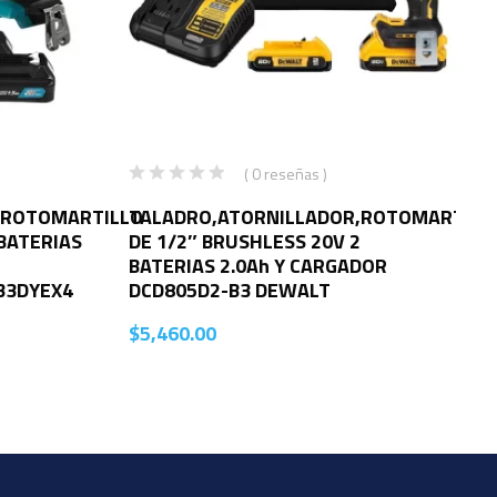
( 0 reseñas )
,ROTOMARTILLO
TALADRO,ATORNILLADOR,ROTOMARTILL
 BATERIAS
DE 1/2″ BRUSHLESS 20V 2
BATERIAS 2.0Ah Y CARGADOR
33DYEX4
DCD805D2-B3 DEWALT
$
5,460.00