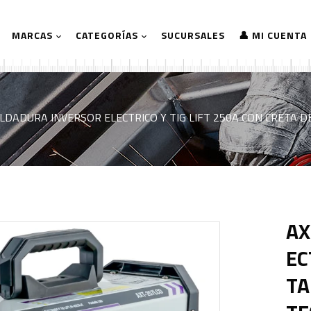
MARCAS
CATEGORÍAS
SUCURSALES
👤 MI CUENTA
LDADURA INVERSOR ELECTRICO Y TIG LIFT 250A CON CRETA D
AX
EC
TA