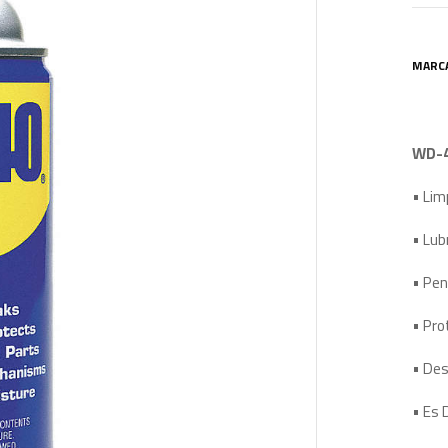
MARC
WD-4
• Lim
• Lub
• Pen
• Pro
• Des
• Es 