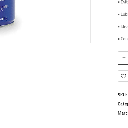
• Evi
• Lub
• Idea
• Con
SKU:
Cate
Marc