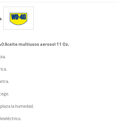
A:
0 Aceite multiusos aerosol 11 Oz.
pia.
rica.
etra.
tege.
plaza la humedad.
Deieléctrico.