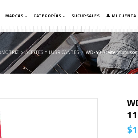
MARCAS
CATEGORÍAS
SUCURSALES
👤 MI CUENTA
OMOTRIZ
ACEITES Y LUBRICANTES
WD-40 Aceite multiusos 
WD
11
$
1