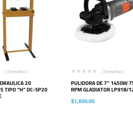
( 0 reseñas )
( 0 reseñas )
DRAULICA 20
PULIDORA DE 7″ 1450W 75
 TIPO “H” DC-SP20
RPM GLADIATOR LP918/1
E
$
1,600.00