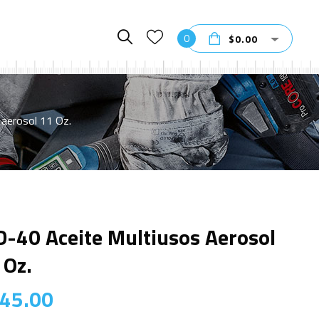
0
$
0.00
aerosol 11 Oz.
-40 Aceite Multiusos Aerosol
 Oz.
45.00