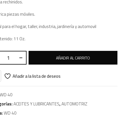
ta rechinidos.
rica piezas móviles.
l para el hogar, taller, industria, jardinería y automovil
tenido: 11 Oz.
AÑADIR AL CARRITO
Añadir a la lista de deseos
WD 40
gorías:
ACEITES Y LUBRICANTES
,
AUTOMOTRIZ
a:
WD 40