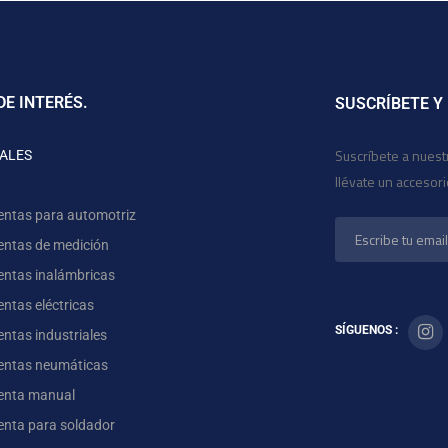
DE INTERÉS.
SUSCRÍBETE Y
Suscríbete a nuest
ALES
llévate un accesor
entas para automotriz
entas de medición
entas inalámbricas
ntas eléctricas
SÍGUENOS :
ntas industriales
entas neumáticas
enta manual
enta para soldador