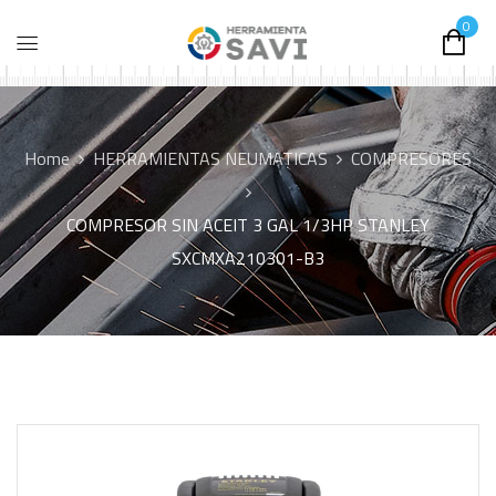
0
Home
HERRAMIENTAS NEUMATICAS
COMPRESORES
COMPRESOR SIN ACEIT 3 GAL 1/3HP STANLEY
SXCMXA210301-B3