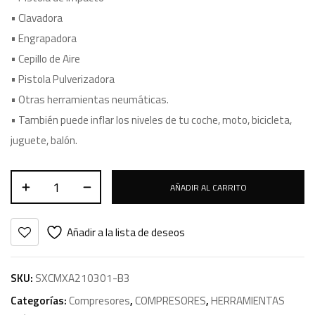
• Clavadora
• Engrapadora
• Cepillo de Aire
• Pistola Pulverizadora
• Otras herramientas neumáticas.
• También puede inflar los niveles de tu coche, moto, bicicleta,
juguete, balón.
AÑADIR AL CARRITO
Añadir a la lista de deseos
SKU:
SXCMXA210301-B3
Categorías:
Compresores
,
COMPRESORES
,
HERRAMIENTAS