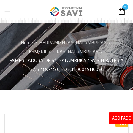
0
Home
HERRAMIENTAS INALAMBRICAS
ESMERILADORAS INALAMBRICAS
ESMERILADORA DE 5″ INALAMBRICA 18V SIN BATERIA
GWS 18V-15 C BOSCH 06019H60E0
AGOTADO
-10%