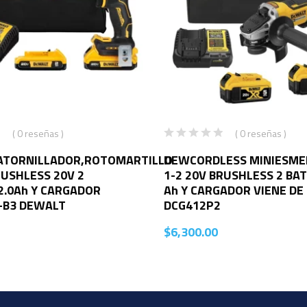
( 0 reseñas )
( 0 reseñas )
ATORNILLADOR,ROTOMARTILLO
DEWCORDLESS MINIESMER
RUSHLESS 20V 2
1-2 20V BRUSHLESS 2 BAT
2.0Ah Y CARGADOR
Ah Y CARGADOR VIENE DE
-B3 DEWALT
DCG412P2
$
6,300.00