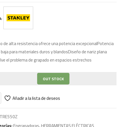
A:
o de alta resistencia ofrece una potencia excepcionalPotencia
y baja para materiales duros y blandosDiseño de nariz plana
lve el problema de grapado en espacios estrechos
OUT STOCK
Añadir a la lista de deseos
TRE550Z
gorías:
Engrapadoras
,
HERRAMIENTAS ELÉCTRICAS