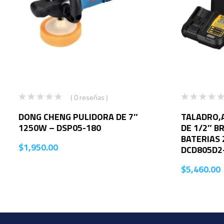
( 0 reseñas )
DONG CHENG PULIDORA DE 7″
TALADRO,
1250W – DSP05-180
DE 1/2″ B
BATERIAS 
$
1,950.00
DCD805D2
$
5,460.00