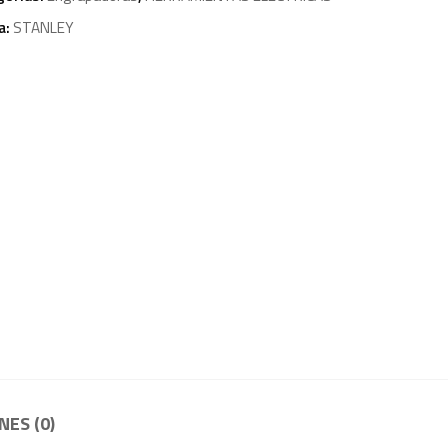
a:
STANLEY
ES (0)