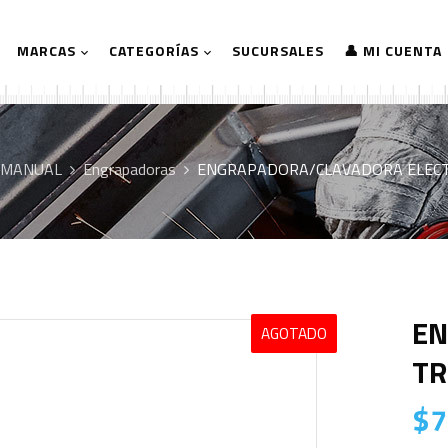
MARCAS
CATEGORÍAS
SUCURSALES
👤 MI CUENTA
 MANUAL
Engrapadoras
ENGRAPADORA/CLAVADORA ELECT
EN
AGOTADO
TR
$
7