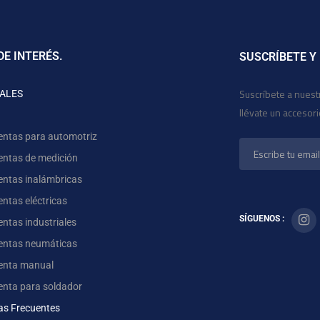
DE INTERÉS.
SUSCRÍBETE Y
Suscríbete a nuest
ALES
llévate un accesor
entas para automotriz
entas de medición
entas inalámbricas
ntas eléctricas
SÍGUENOS :
ntas industriales
entas neumáticas
enta manual
enta para soldador
as Frecuentes