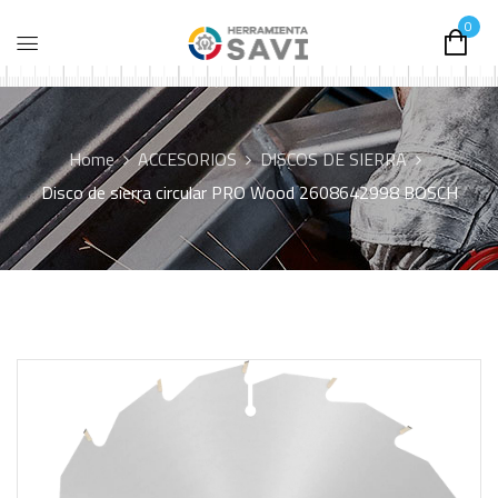
0
Home
ACCESORIOS
DISCOS DE SIERRA
Disco de sierra circular PRO Wood 2608642998 BOSCH