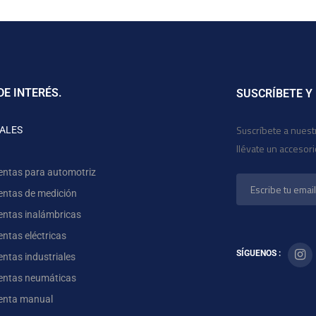
DE INTERÉS.
SUSCRÍBETE Y
Suscríbete a nuest
ALES
llévate un accesor
entas para automotriz
entas de medición
entas inalámbricas
ntas eléctricas
SÍGUENOS :
ntas industriales
entas neumáticas
enta manual