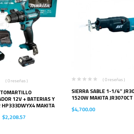
( 0 reseñas )
( 0 reseñas )
SIERRA SABLE 1-1/4″ JR3
TOMARTILLO
1520W MAKITA JR3070CT
DOR 12V + BATERIAS Y
 HP333DWYX4 MAKITA
$
4,700.00
$
2,208.57