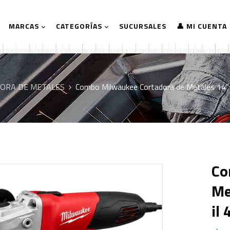
MARCAS
CATEGORÍAS
SUCURSALES
👤 MI CUENTA
ORA DE METALES
Combo Milwaukee Cortadora de Metales 14″ 
Co
Me
Il