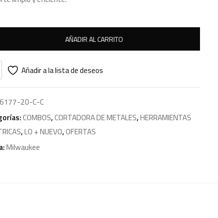
AÑADIR AL CARRITO
Añadir a la lista de deseos
6177-20-C-C
gorías:
COMBOS
,
CORTADORA DE METALES
,
HERRAMIENTAS
TRICAS
,
LO + NUEVO
,
OFERTAS
a:
Milwaukee