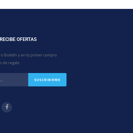
 RECIBE OFERTAS
ro Boletín y en tu primer compra
io de regalo