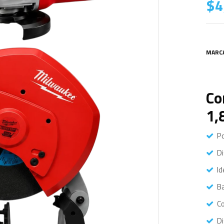
$
4
MARC
Co
1,
P
Di
Id
Ba
Co
Di