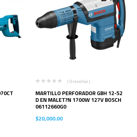
( 0 reseñas )
070CT
MARTILLO PERFORADOR GBH 12-52
D EN MALET?N 1700W 127V BOSCH
06112660G0
$
20,000.00