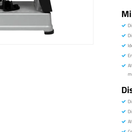
Mi
Di
D
Id
Em
Al
m
Di
D
Di
Al
Co