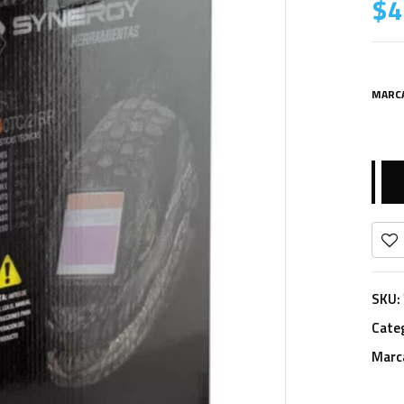
$
4
MARC
SKU:
Cate
Marc