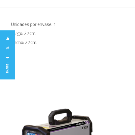
Unidades por envase: 1
Largo: 27cm.
Ancho: 27cm.
SHARE :
O