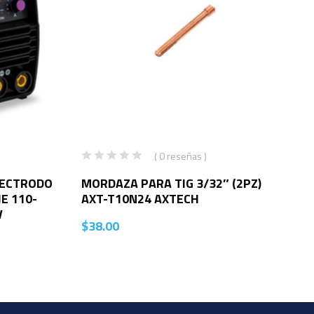
( 0 reseñas )
LECTRODO
MORDAZA PARA TIG 3/32″ (2PZ)
JE 110-
AXT-T10N24 AXTECH
V
$
38.00