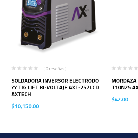
( 0 reseñas )
SOLDADORA INVERSOR ELECTRODO
MORDAZA P
?Y TIG LIFT BI-VOLTAJE AXT-257LCD
T10N25 A
AXTECH
$
42.00
$
10,150.00