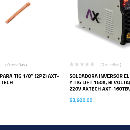
( 0 reseñas )
( 0 reseñas )
ARA TIG 1/8″ (2PZ) AXT-
SOLDADORA INVERSOR E
XTECH
Y TIG LIFT 160A, BI VOLTA
220V AXTECH AXT-160TB
$
3,920.00