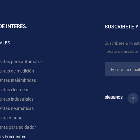
DE INTERÉS.
SUSCRÍBETE Y
Suscríbete a nuest
ALES
llévate un accesor
entas para automotriz
entas de medición
entas inalámbricas
ntas eléctricas
SÍGUENOS :
ntas industriales
entas neumáticas
enta manual
enta para soldador
as Frecuentes