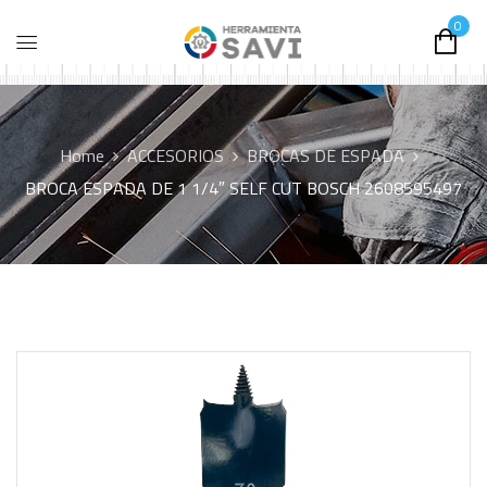
0
Home
ACCESORIOS
BROCAS DE ESPADA
BROCA ESPADA DE 1 1/4″ SELF CUT BOSCH 2608595497