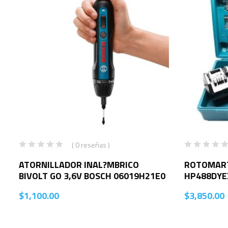
( 0 reseñas )
ATORNILLADOR INAL?MBRICO
ROTOMART
BIVOLT GO 3,6V BOSCH 06019H21E0
HP488DYE
$
1,100.00
$
3,850.00