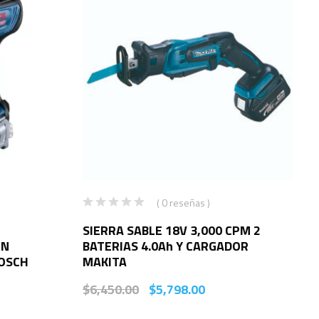
( 0 reseñas )
SIERRA SABLE 18V 3,000 CPM 2
IN
BATERIAS 4.0Ah Y CARGADOR
BOSCH
MAKITA
$
6,450.00
$
5,798.00