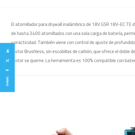
El atornillador para drywall inalámbrico de 18V GSR 18V-EC TE 
de hasta 3400 atornillados con una sola carga de batería, per
y practicidad. También viene con control de ajuste de profundida
motor Brushless, sin escobillas de carbón, que ofrece el doble d
motor se queme. La herramienta es 100% compatible con batería
SHARE :
O