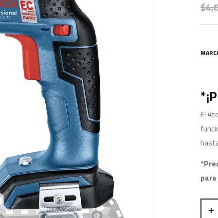
$
4,
MARC
*¡
El At
funci
hasta
*Pre
para