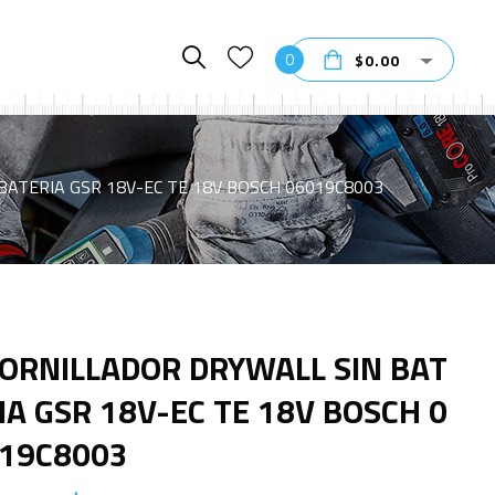
0
$
0.00
ATERIA GSR 18V-EC TE 18V BOSCH 06019C8003
ORNILLADOR DRYWALL SIN BAT
IA GSR 18V-EC TE 18V BOSCH 0
19C8003