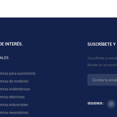
DE INTERÉS.
SUSCRÍBETE Y
Suscríbete a nuest
ALES
llévate un accesor
entas para automotriz
entas de medición
entas inalámbricas
ntas eléctricas
SÍGUENOS :
ntas industriales
entas neumáticas