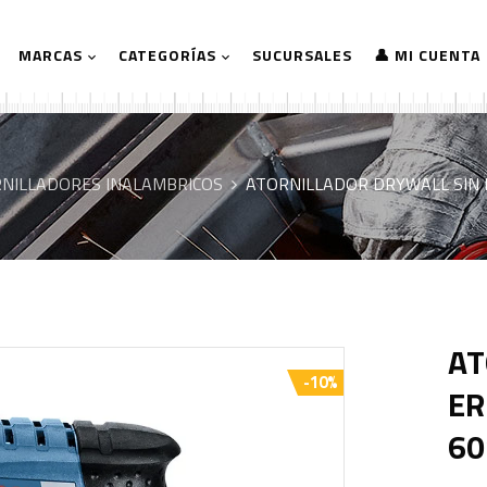
MARCAS
CATEGORÍAS
SUCURSALES
👤 MI CUENTA
NILLADORES INALAMBRICOS
ATORNILLADOR DRYWALL SIN B
AT
-10%
ER
60