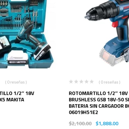
( 0 reseñas )
( 0 reseñas )
ILLO 1/2″ 18V
ROTOMARTILLO 1/2″ 18V
X5 MAKITA
BRUSHLESS GSB 18V-50 S
BATERIA SIN CARGADOR 
06019H51E2
$
2,100.00
$
1,888.00