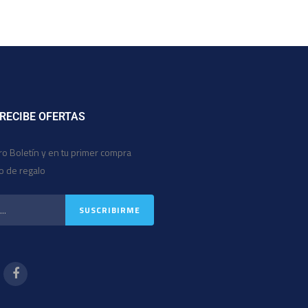
 RECIBE OFERTAS
ro Boletín y en tu primer compra
io de regalo