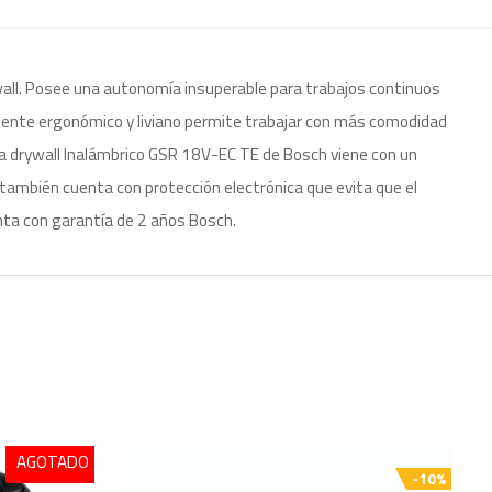
ywall. Posee una autonomía insuperable para trabajos continuos
mente ergonómico y liviano permite trabajar con más comodidad
para drywall Inalámbrico GSR 18V-EC TE de Bosch viene con un
, también cuenta con protección electrónica que evita que el
nta con garantía de 2 años Bosch.
AGOTADO
-10%