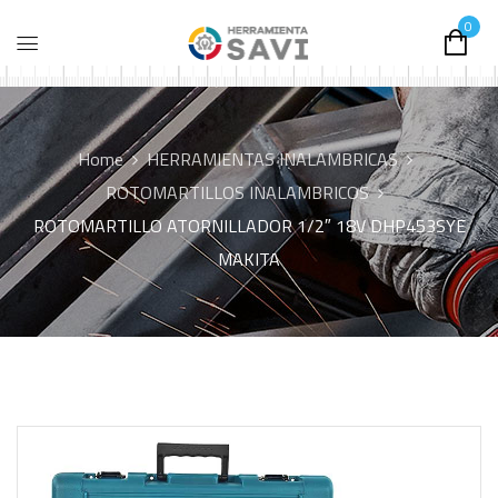
0
Home
HERRAMIENTAS INALAMBRICAS
ROTOMARTILLOS INALAMBRICOS
ROTOMARTILLO ATORNILLADOR 1/2″ 18V DHP453SYE
MAKITA