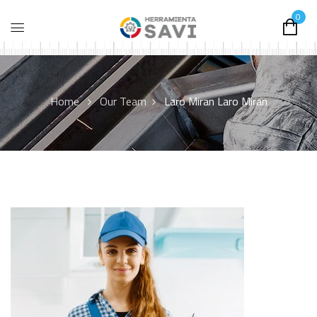
0
Home
Our Team
Laro Miran
Laro Miran