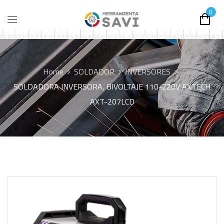
0
Home
SOLDADOR
INVERSORES
SOLDADORA INVERSORA, BIVOLTAJE 110-220V AXTECH
AXT-207LCD