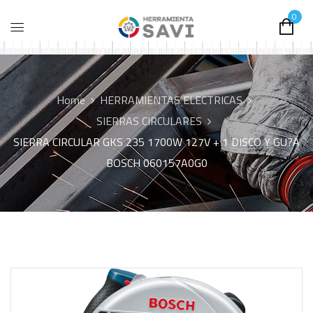
0
Home
HERRAMIENTAS ELECTRICAS
SIERRAS CIRCULARES
SIERRA CIRCULAR GKS 235 1700W 127V + 1 DISCO Y GU?A
BOSCH 060157A0G0