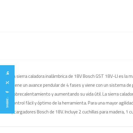
La sierra caladora inalámbrica de 18V Bosch GST 18V-LI es la má
Tiene un avance pendular de 4 fases y viene con un sistema de p
sobrecalentamiento y aumentando su vida útil. La sierra calado
SHARE :
control fácil y óptimo de la herramienta. Para una mayor agili
y cargadores Bosch de 18V. Incluye 2 cuchillas para madera, 1 c