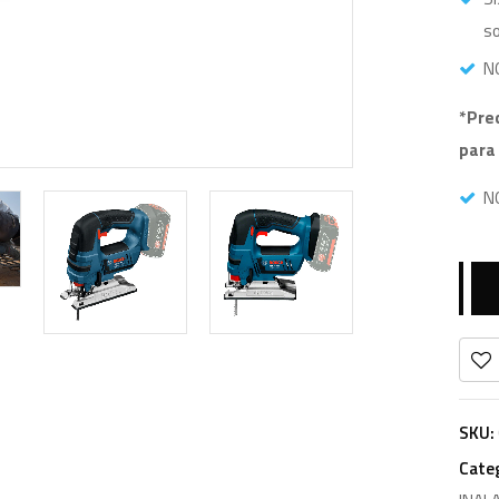
s
N
*Pre
para
N
SKU:
Cate