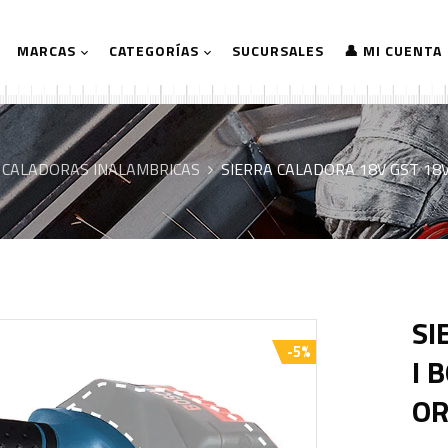
MARCAS
CATEGORÍAS
SUCURSALES
👤 MI CUENTA
 CALADORAS INALAMBRICAS
SIERRA CALADORA 18V GST 18V
SI
-5%
I 
OR