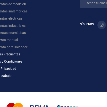
entas de medición
entas inalámbricas
ntas eléctricas
SÍGUENOS :
ntas industriales
entas neumáticas
enta manual
enta para soldador
as Frecuentes
s y Condiciones
 Privacidad
 trabajo