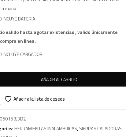
ola mano
O INCUYE BATERIA
cio valido hasta agotar existencias , valido únicamente
 compra en linea.
O INCLUYE CARGADOR
AÑADIR AL CARRITO
Añadir a la lista de deseos
060158J3D2
gorías:
HERRAMIENTAS INALAMBRICAS
,
SIERRAS CALADORAS