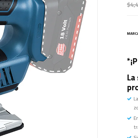
$
4,
MARC
*¡
La 
pr
La
zo
Em
t
Si