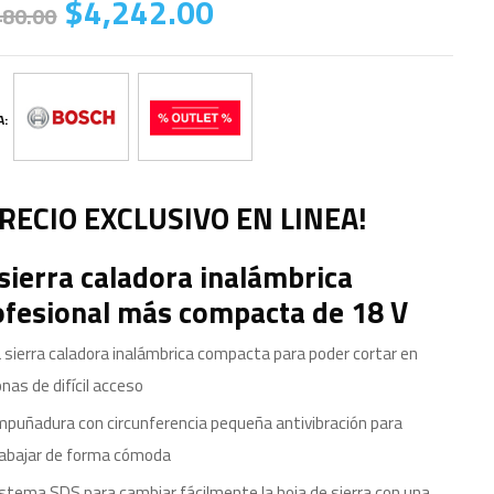
$
4,242.00
480.00
A:
PRECIO EXCLUSIVO EN LINEA!
sierra caladora inalámbrica
ofesional más compacta de 18 V
 sierra caladora inalámbrica compacta para poder cortar en
nas de difícil acceso
puñadura con circunferencia pequeña antivibración para
rabajar de forma cómoda
stema SDS para cambiar fácilmente la hoja de sierra con una