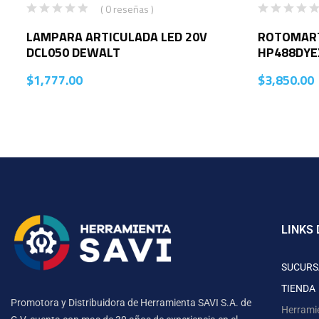
( 0 reseñas )
LAMPARA ARTICULADA LED 20V
ROTOMART
DCL050 DEWALT
HP488DYE
$
1,777.00
$
3,850.00
LINKS 
SUCURS
TIENDA
Promotora y Distribuidora de Herramienta SAVI S.A. de
Herrami