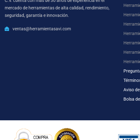
C.V. cuenta con mas de 30 años de experiencia en el
Herrami
mercado de herramientas de alta calidad, rendimiento,
Herrami
seguridad, garantía e innovación.
Herramie
ventas@herramientasavi.com
Herramie
Herrami
Herrami
Herrami
Pregunt
Término
Aviso de
Bolsa de