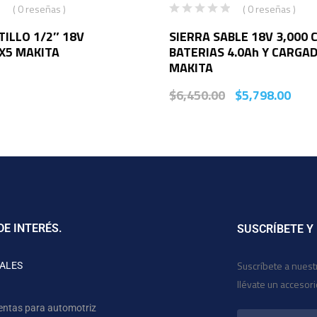
( 0 reseñas )
( 0 reseñas )
ILLO 1/2″ 18V
SIERRA SABLE 18V 3,000 
X5 MAKITA
BATERIAS 4.0Ah Y CARGA
MAKITA
$
6,450.00
$
5,798.00
DE INTERÉS.
SUSCRÍBETE Y
Suscríbete a nuest
ALES
llévate un accesor
entas para automotriz