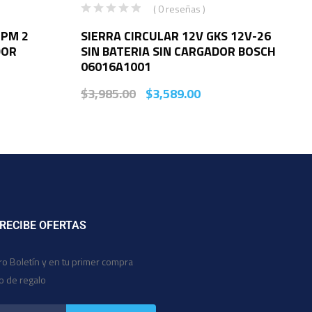
( 0 reseñas )
CPM 2
SIERRA CIRCULAR 12V GKS 12V-26
DOR
SIN BATERIA SIN CARGADOR BOSCH
06016A1001
$
3,985.00
$
3,589.00
 RECIBE OFERTAS
ro Boletín y en tu primer compra
io de regalo