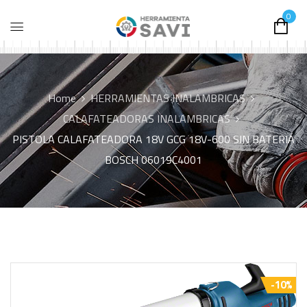
0
Home
HERRAMIENTAS INALAMBRICAS
CALAFATEADORAS INALAMBRICAS
PISTOLA CALAFATEADORA 18V GCG 18V-600 SIN BATERIA
BOSCH 06019C4001
-10%