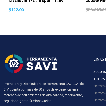
Machuelo 1/2′, Truper 11436
2000W HM
$
122.00
$
29,045.0
LINKS 
SUCURS
TIENDA
Promotora y Distribuidora de Herramienta SAVI S.A. de
Herrami
C.V. cuenta con mas de 30 años de experiencia en el
Herrami
mercado de herramientas de alta calidad, rendimiento,
Herrami
seguridad, garantía e innovación.