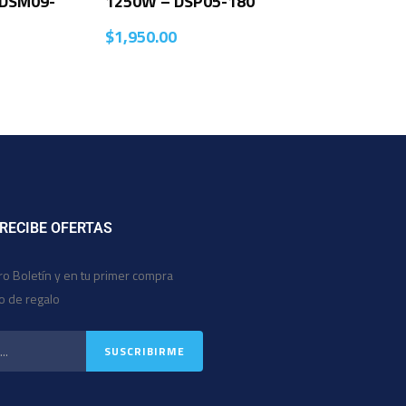
 DSM09-
1250W – DSP05-180
$
1,950.00
 RECIBE OFERTAS
ro Boletín y en tu primer compra
io de regalo