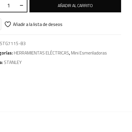
AÑADIR AL CARRITO
Añadir a la lista de deseos
STG7115-B3
gorías:
HERRAMIENTAS ELÉCTRICAS
,
Mini Esmeriladoras
a:
STANLEY