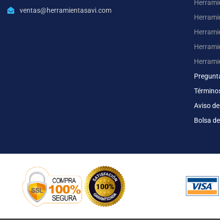
Herramie
ventas@herramientasavi.com
Herramie
Herrami
Herrami
Herrami
Pregunt
Término
Aviso de
Bolsa de