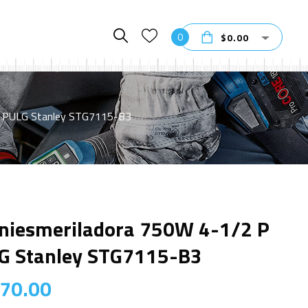
0
$
0.00
2 PULG Stanley STG7115-B3
niesmeriladora 750W 4-1/2 P
G Stanley STG7115-B3
70.00