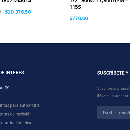
1802 MAKITA
1/2″ 800W 11,800 RPM –
115S
0
$
28,376.50
$
770.00
DE INTERÉS.
SUSCRÍBETE Y
Suscríbete a nuest
ALES
llévate un accesor
entas para automotriz
entas de medición
entas inalámbricas