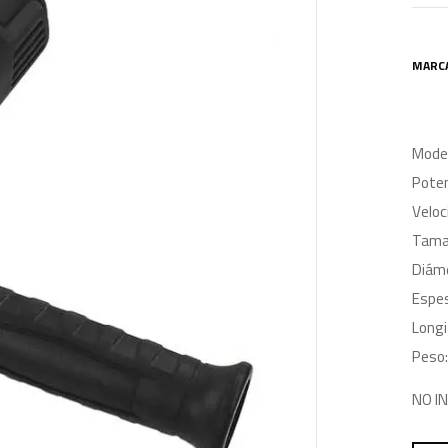
MARC
Mode
Pote
Veloc
Tamañ
Diáme
Espe
Longi
Peso:
NO I