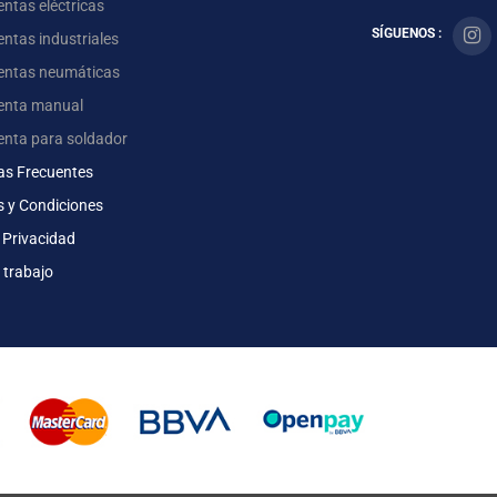
ntas eléctricas
SÍGUENOS :
ntas industriales
entas neumáticas
enta manual
enta para soldador
as Frecuentes
s y Condiciones
 Privacidad
 trabajo