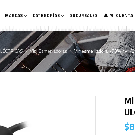
MARCAS
CATEGORÍAS
SUCURSALES
👤 MI CUENTA
LÉCTRICAS
Mini Esmeriladoras
Miniesmeriladora 750W 4-1/
Mi
UL
$
8