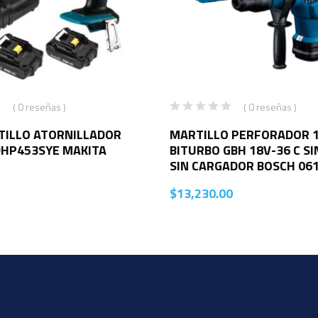
( 0 reseñas )
( 0 reseñas )
ILLO ATORNILLADOR
MARTILLO PERFORADOR 
DHP453SYE MAKITA
BITURBO GBH 18V-36 C SI
SIN CARGADOR BOSCH 06
$
13,230.00