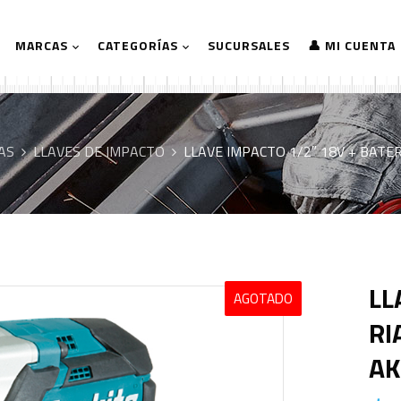
MARCAS
CATEGORÍAS
SUCURSALES
👤 MI CUENTA
AS
LLAVES DE IMPACTO
LLAVE IMPACTO 1/2″ 18V + BAT
LL
AGOTADO
RI
AK