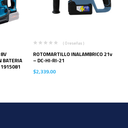
( 0 reseñas )
18V
ROTOMARTILLO INALAMBRICO 21v
N BATERIA
– DC-HI-RI-21
11915081
$
2,339.00