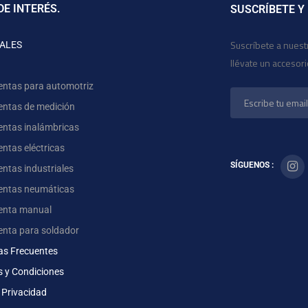
DE INTERÉS.
SUSCRÍBETE Y
Suscríbete a nuest
ALES
llévate un accesor
entas para automotriz
entas de medición
entas inalámbricas
ntas eléctricas
SÍGUENOS :
ntas industriales
entas neumáticas
enta manual
enta para soldador
as Frecuentes
s y Condiciones
 Privacidad