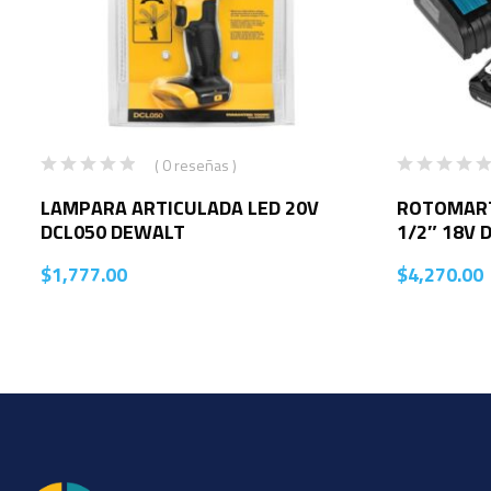
( 0 reseñas )
LAMPARA ARTICULADA LED 20V
ROTOMART
DCL050 DEWALT
1/2″ 18V 
$
1,777.00
$
4,270.00