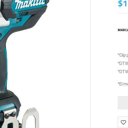
$
1
MARC
*Clip
*DTW1
*DTW1
*El m