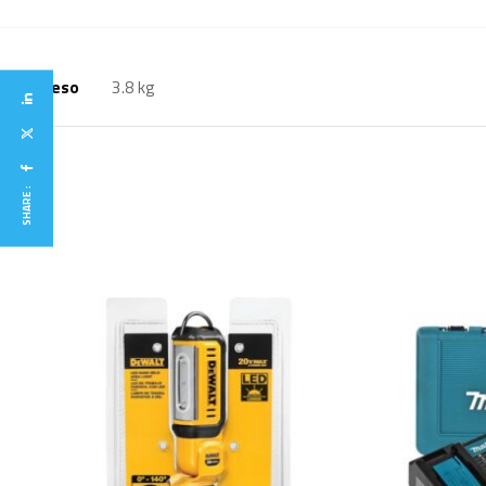
Peso
3.8 kg
SHARE :