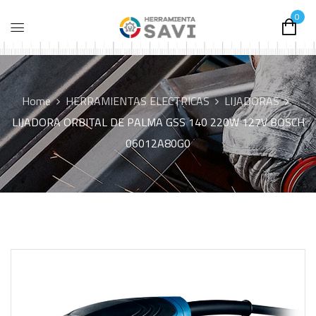
0
Home
HERRAMIENTAS ELECTRICAS
LIJADORAS
LIJADORA ORBITAL DE PALMA GSS 140 220W 127V BOSCH
06012A80G0