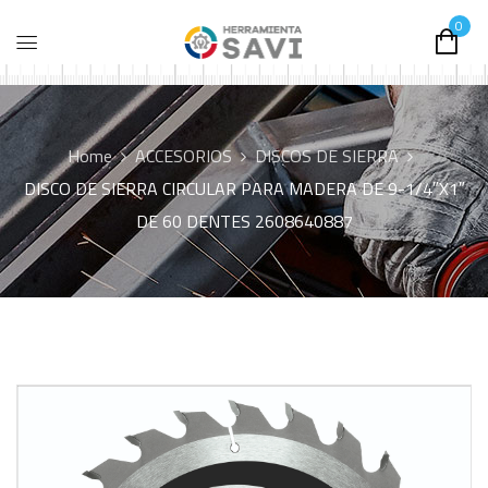
0
Home
ACCESORIOS
DISCOS DE SIERRA
DISCO DE SIERRA CIRCULAR PARA MADERA DE 9-1/4″X1″
DE 60 DENTES 2608640887