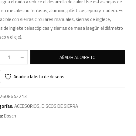
igua el ruido y reduce el desarrollo de calor. Use estas hojas de
a en metales no ferrosos, aluminio, plásticos, epoxi y madera. Es
tible con sierras circulares manuales, sierras de inglete,
as de inglete telescópicas y sierras de mesa (según el diámetro
sco y el eje).
AÑADIR AL CARRITO
Añadir a la lista de deseos
2608642213
gorías:
ACCESORIOS
,
DISCOS DE SIERRA
a:
Bosch