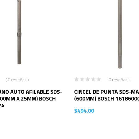
( 0 reseñas )
( 0 reseñas )
ANO AUTO AFILABLE SDS-
CINCEL DE PUNTA SDS-MA
400MM X 25MM) BOSCH
(600MM) BOSCH 1618600
24
$
494.00