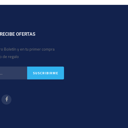
 RECIBE OFERTAS
ro Boletín y en tu primer compra
io de regalo