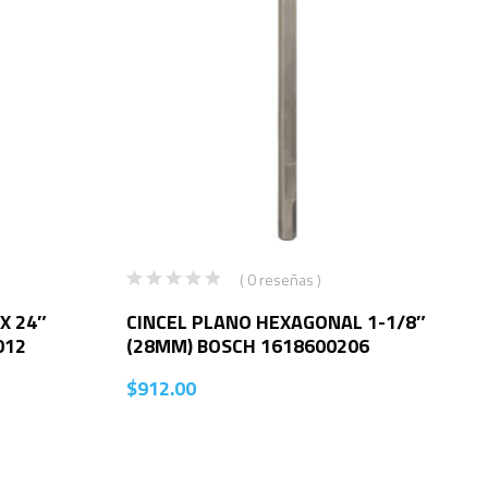
( 0 reseñas )
X 24″
CINCEL PLANO HEXAGONAL 1-1/8″
012
(28MM) BOSCH 1618600206
$
912.00