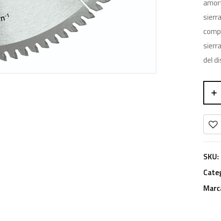
amort
sierr
compa
sierr
del di
SKU:
Cate
Marc