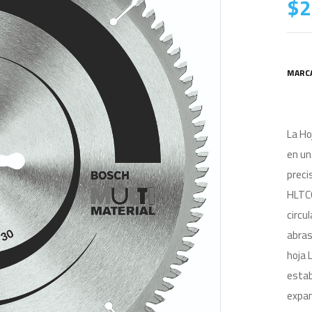
$
2
MARC
La Ho
en un
preci
HLTCG
circu
abras
hoja 
estab
expan