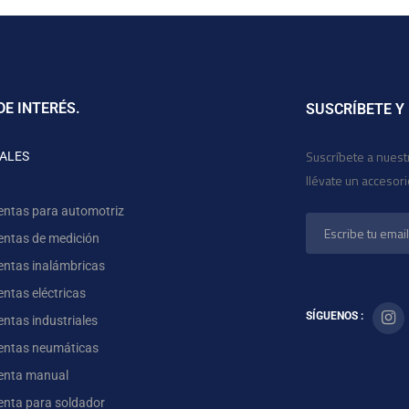
DE INTERÉS.
SUSCRÍBETE Y
Suscríbete a nuest
ALES
llévate un accesor
entas para automotriz
entas de medición
entas inalámbricas
ntas eléctricas
SÍGUENOS :
ntas industriales
entas neumáticas
enta manual
enta para soldador