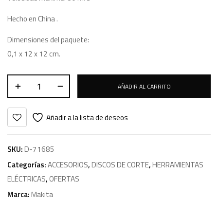
Hecho en China .
Dimensiones del paquete:
0,1 x 12 x 12 cm.
AÑADIR AL CARRITO
Añadir a la lista de deseos
SKU:
D-71685
Categorías:
ACCESORIOS
,
DISCOS DE CORTE
,
HERRAMIENTAS
ELÉCTRICAS
,
OFERTAS
Marca:
Makita