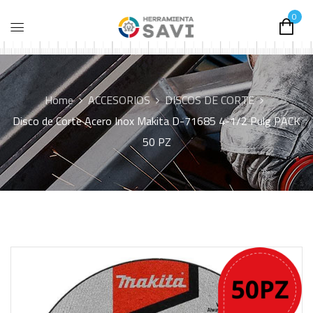
0
Home
ACCESORIOS
DISCOS DE CORTE
Disco de Corte Acero Inox Makita D-71685 4-1/2 Pulg PACK
50 PZ