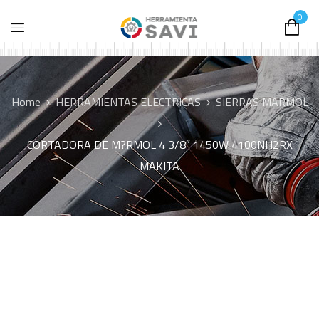
0
Home
HERRAMIENTAS ELECTRICAS
SIERRAS MARMOL
CORTADORA DE M?RMOL 4 3/8″ 1450W 4100NH2RX
MAKITA