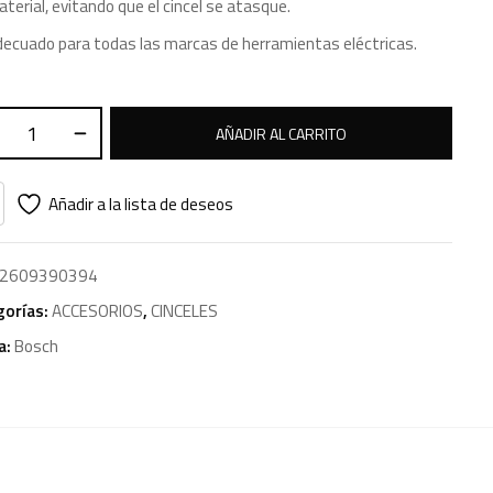
terial, evitando que el cincel se atasque.
ecuado para todas las marcas de herramientas eléctricas.
AÑADIR AL CARRITO
Añadir a la lista de deseos
2609390394
gorías:
ACCESORIOS
,
CINCELES
a:
Bosch