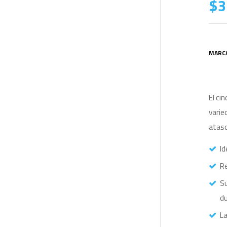
$
3
MARC
El ci
varie
atasc
Id
R
Su
du
La