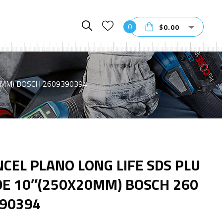
0
$
0.00
20MM) BOSCH 2609390394
NCEL PLANO LONG LIFE SDS PLU
DE 10″(250X20MM) BOSCH 260
90394