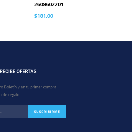
2608602201
$
181.00
 RECIBE OFERTAS
ro Boletín y en tu primer compra
io de regalo