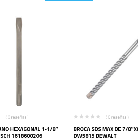
( 0 reseñas )
( 0 reseñas )
ANO HEXAGONAL 1-1/8″
BROCA SDS MAX DE 7/8″X
OSCH 1618600206
DW5815 DEWALT