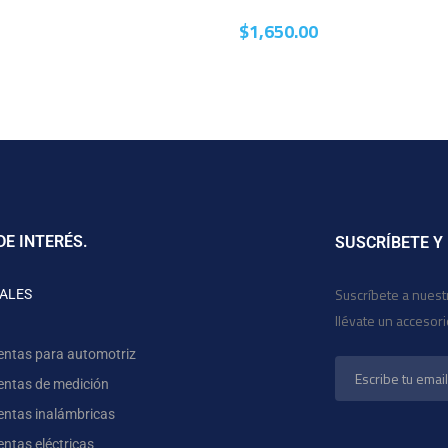
$
1,650.00
DE INTERÉS.
SUSCRÍBETE Y
Suscríbete a nuest
ALES
llévate un accesor
entas para automotriz
entas de medición
entas inalámbricas
ntas eléctricas