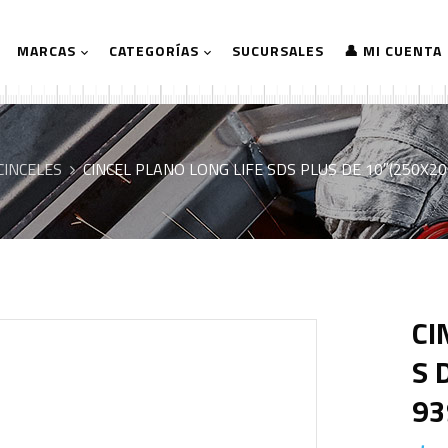
MARCAS
CATEGORÍAS
SUCURSALES
👤 MI CUENTA
CINCELES
CINCEL PLANO LONG LIFE SDS PLUS DE 10″(250X
CI
S 
93