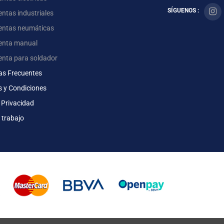
SÍGUENOS :
ntas industriales
entas neumáticas
enta manual
enta para soldador
as Frecuentes
s y Condiciones
 Privacidad
 trabajo