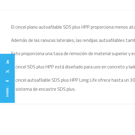
El cincel plano autoafilable SDS plus HPP proporciona menos at
Además de las ranuras laterales, las rendijas autoafilables tamb
Esto proporciona una tasa de remoción de material superior y e
El cincel SDS plus HPP está diseñado para uso en concreto y ladri
El cincel autoafilable SDS plus HPP Long Life ofrece hasta un 3
el sistema de encastre SDS plus.
SHARE :