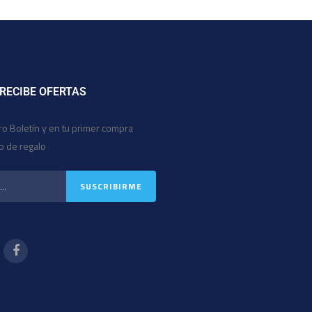
 RECIBE OFERTAS
ro Boletín y en tu primer compra
io de regalo