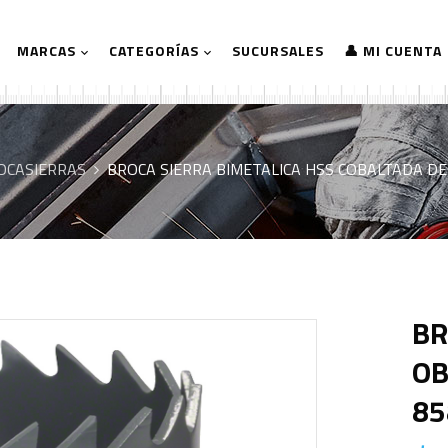
MARCAS
CATEGORÍAS
SUCURSALES
👤 MI CUENTA
OCASIERRAS
BROCA SIERRA BIMETALICA HSS COBALTADA DE
BR
OB
85