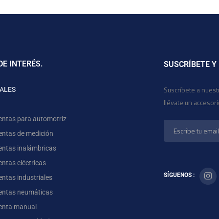
DE INTERÉS.
SUSCRÍBETE Y
Suscríbete a nuest
ALES
llévate un accesor
entas para automotriz
entas de medición
entas inalámbricas
ntas eléctricas
SÍGUENOS :
ntas industriales
entas neumáticas
enta manual