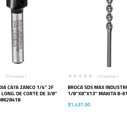
( 0 reseñas )
( 0 reseñas )
IA CA?A ZANCO 1/4″ 2F
BROCA SDS MAX INDUSTRI
″ LONG. DE CORTE DE 3/8″
1/8″X8″X13″ MAKITA B-6
08628418
$
1,437.00