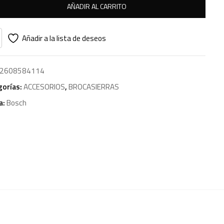
AÑADIR AL CARRITO
Añadir a la lista de deseos
2608584114
gorías:
ACCESORIOS
,
BROCASIERRAS
a:
Bosch