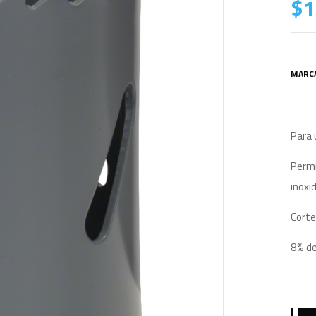
$
1
MARC
Para 
Permi
inoxi
Corte
8% de