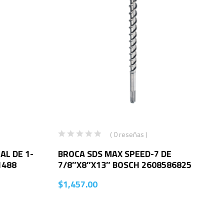
( 0 reseñas )
AL DE 1-
BROCA SDS MAX SPEED-7 DE
1488
7/8″X8″X13″ BOSCH 2608586825
$
1,457.00