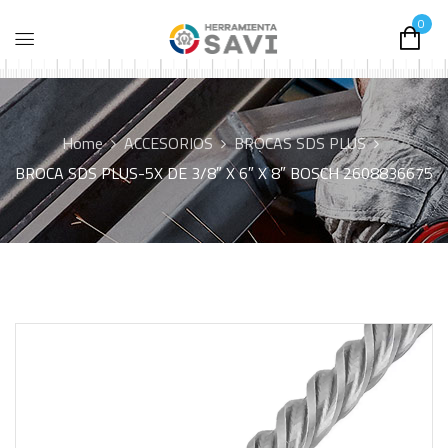
0
Home
ACCESORIOS
BROCAS SDS PLUS
BROCA SDS PLUS-5X DE 3/8″ X 6″ X 8″ BOSCH 2608836675