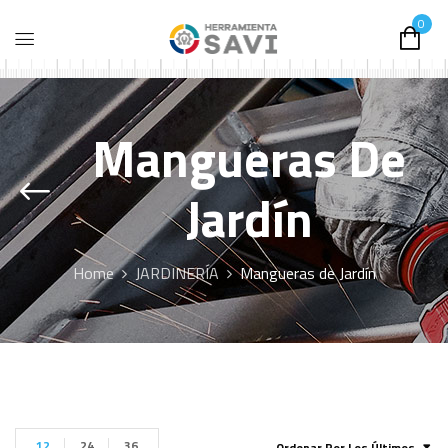
0
Mangueras De
Jardín
Home
JARDINERÍA
Mangueras de Jardín
12
24
36
Ordenar Por Los Últimos