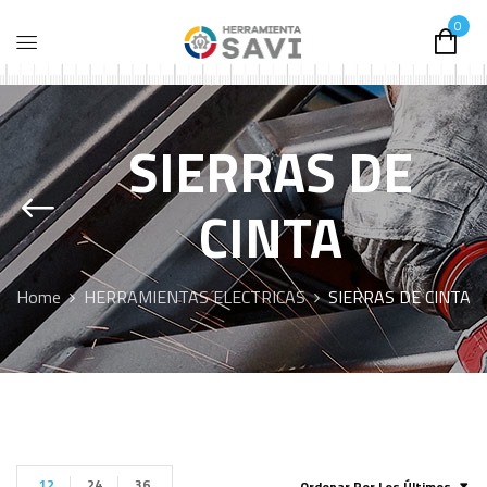
0
SIERRAS DE
CINTA
Home
HERRAMIENTAS ELECTRICAS
SIERRAS DE CINTA
12
24
36
Ordenar Por Los Últimos